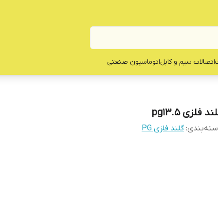
ت
اتصالات سیم و کابل
اتوماسیون صنعتی
ند فلزی pg13.5
ته‌بندی
:
گلند فلزی PG