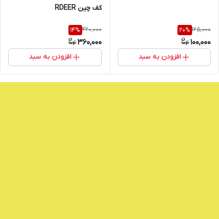
کف چین RDEER
420,000
125,000
14
%
20
%
360,000
100,000
افزودن به سبد
افزودن به سبد