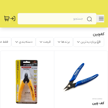
کفچین
پربازدیدترین
برندها
قیمت
دسته‌بندی
فقط م
کف چین