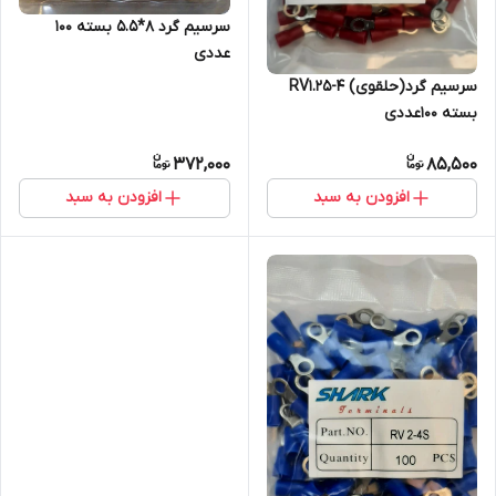
سرسیم گرد 8*5.5 بسته 100
عددی
سرسیم گرد(حلقوی) RV1.25-4
بسته 100عددی
372,000
85,500
افزودن به سبد
افزودن به سبد