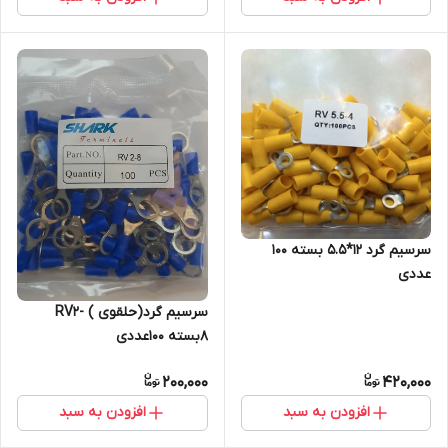
سرسیم گرد 12*5.5 بسته 100
عددی
سرسیم گرد(حلقوی ) RV2-
8بسته 100عددی
200,000
420,000
افزودن به سبد
افزودن به سبد