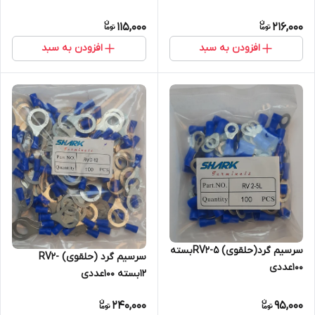
115,000
216,000
افزودن به سبد
افزودن به سبد
سرسیم گرد(حلقوی) RV2-5بسته
سرسیم گرد (حلقوی) RV2-
100عددی
12بسته 100عددی
240,000
95,000