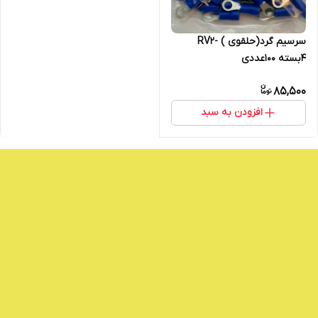
سرسیم گرد(حلقوی ) RV2-
4بسته 100عددی
85,500
افزودن به سبد