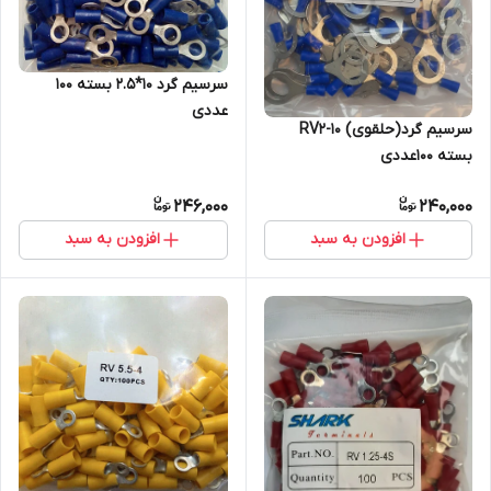
سرسیم گرد 10*2.5 بسته 100
عددی
سرسیم گرد(حلقوی) RV2-10
بسته 100عددی
246,000
240,000
افزودن به سبد
افزودن به سبد