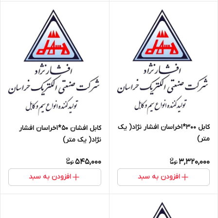
کابل 300*1خراسان افشار نژاد( یک
کابل افشان 50*1خراسان افشار
متر)
نژاد( یک متر)
545,000
3,320,000
افزودن به سبد
افزودن به سبد