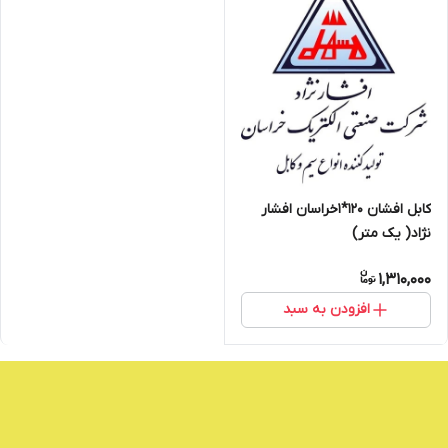
کابل افشان 120*1خراسان افشار
نژاد( یک متر)
1,310,000
افزودن به سبد